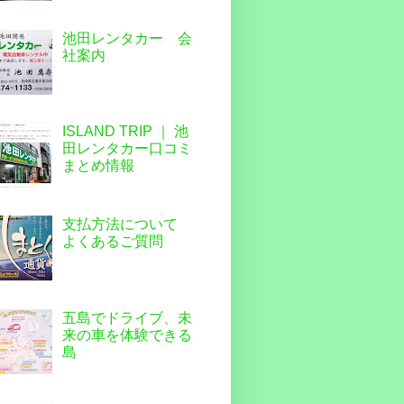
池田レンタカー 会
社案内
ISLAND TRIP ｜ 池
田レンタカー口コミ
まとめ情報
支払方法について
よくあるご質問
五島でドライブ、未
来の車を体験できる
島