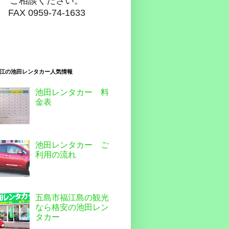
ご相談ください。
FAX 0959-74-1633
江の池田レンタカー人気情報
池田レンタカー 料
金表
池田レンタカー ご
利用の流れ
五島市福江島の観光
なら格安の池田レン
タカー