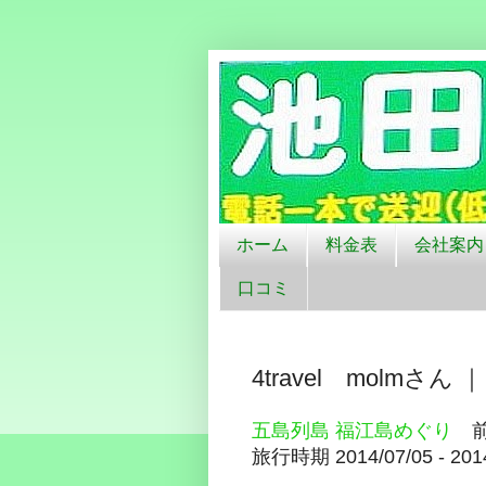
五島市福江島は池田レンタカーの格
ホーム
料金表
会社案内
口コミ
4travel molm
五島列島 福江島めぐり
前
旅行時期 2014/07/05 - 201